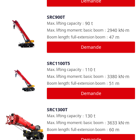
Demande
SRC900T
Comparer
90
t
Max. lifting capacity
：
2940
kN·m
Max. lifting moment: basic boom
：
47
m
Boom length: full-extension boom
：
Demande
SRC1100T5
Comparer
110
t
Max. lifting capacity
：
3380
kN·m
Max. lifting moment: basic boom
：
51
m
Boom length: full-extension boom
：
Demande
SRC1300T
Comparer
130
t
Max. lifting capacity
：
3633
kN·m
Max. lifting moment: basic boom
：
60
m
Boom length: full-extension boom
：
Demande