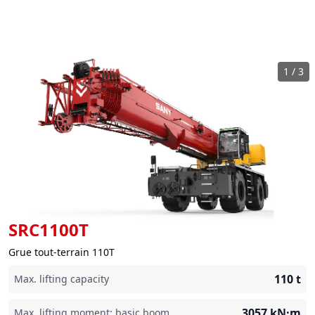
1
/
3
SRC1100T
Grue tout-terrain 110T
110
t
Max. lifting capacity
3057
kN·m
Max. lifting moment: basic boom