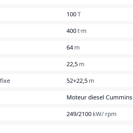
100
T
400
t·m
64
m
22,5
m
fixe
52+22,5
m
Moteur diesel Cummins
249/2100
kW/ rpm