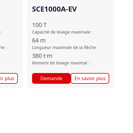
SCE1000A-EV
100
T
：
Capacité de levage maximale
：
64
m
che
：
Longueur maximale de la flèche
：
380
t·m
Moment de levage maximal
：
ir plus
Demande
En savoir plus