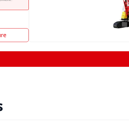
ure
s