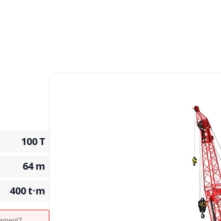
100
T
64
m
400
t·m
ipement?