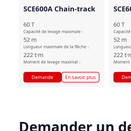
SCE600A Chain-track
SCE6
trac
60
T
60
T
Capacité de levage maximale
：
Capacité
52
m
52
m
Longueur maximale de la flèche
：
Longueur
222
t·m
222
t·
Moment de levage maximal
：
Moment 
Demande
En savoir plus
Dem
Demander un de