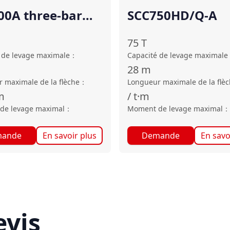
00A three-bar
SCC750HD/Q-A
k pad
75
T
 de levage maximale
：
Capacité de levage maximale
28
m
 maximale de la flèche
：
Longueur maximale de la flè
m
/
t·m
de levage maximal
：
Moment de levage maximal
：
ande
En savoir plus
Demande
En savo
vis