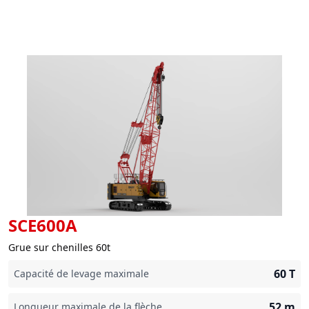
SCE600A
Grue sur chenilles 60t
60
T
Capacité de levage maximale
52
m
Longueur maximale de la flèche