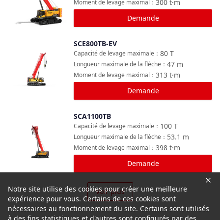
300
t·m
Moment de levage maximal
：
Demande
SCE800TB-EV
Comparer
80
T
Capacité de levage maximale
：
47
m
Longueur maximale de la flèche
：
313
t·m
Moment de levage maximal
：
Demande
SCA1100TB
Comparer
100
T
Capacité de levage maximale
：
53.1
m
Longueur maximale de la flèche
：
398
t·m
Moment de levage maximal
：
Demande
Notre site utilise des cookies pour créer une meilleure
Voir plus
expérience pour vous. Certains de ces cookies sont
nécessaires au fonctionnement du site. Certains sont utilisés
à des fins statistiques et d'autres sont configurés par des