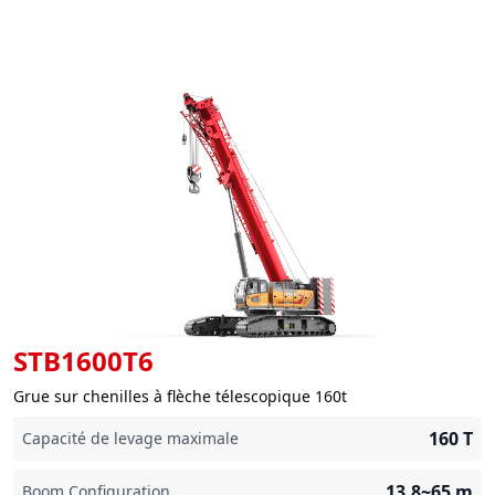
STB1600T6
Grue sur chenilles à flèche télescopique 160t
160
T
Capacité de levage maximale
13.8~65
m
Boom Configuration