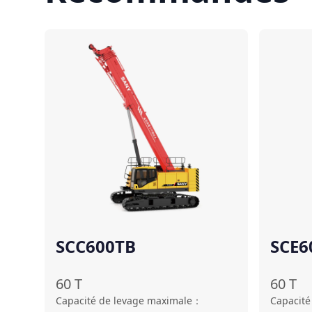
Comparer
SCC600TB
SCE6
60
T
60
T
Capacité de levage maximale
：
Capacité