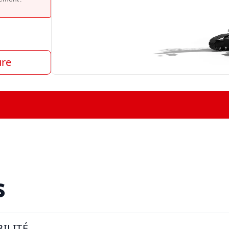
ure
s
ILITÉ