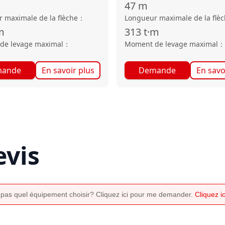
47
m
 maximale de la flèche
：
Longueur maximale de la flè
m
313
t·m
de levage maximal
：
Moment de levage maximal
：
ande
En savoir plus
Demande
En savo
vis
 pas quel équipement choisir? Cliquez ici pour me demander.
Cliquez 