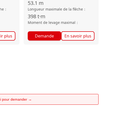
53.1
m
che
：
Longueur maximale de la flèche
：
398
t·m
Moment de levage maximal
：
ir plus
Demande
En savoir plus
ici pour demander →