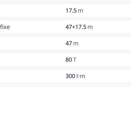
17.5
m
fixe
47+17.5
m
47
m
80
T
300
t·m