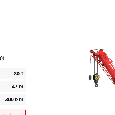
0t
80
T
47
m
300
t·m
ipement?