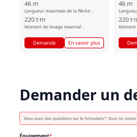
46
m
46
m
Longueur maximale de la flèche
：
Longueur
220
t·m
220
t·
Moment de levage maximal
：
Moment 
Demande
En savoir plus
Dem
Demander un de
Vous avez des questions sur le formulaire? Vous ne savez
Équipement
*