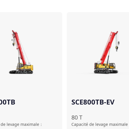
Comparer
00TB
SCE800TB-EV
80
T
 de levage maximale
：
Capacité de levage maximale