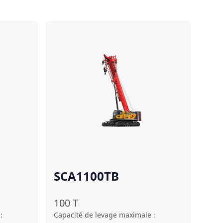
Comparer
Comparer
SCA1100TB
100
T
：
Capacité de levage maximale
：