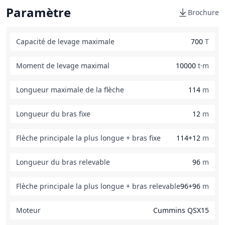
Paramètre
Brochure
Capacité de levage maximale
700
T
Moment de levage maximal
10000
t·m
Longueur maximale de la flèche
114
m
Longueur du bras fixe
12
m
Flèche principale la plus longue + bras fixe
114+12
m
Longueur du bras relevable
96
m
Flèche principale la plus longue + bras relevable
96+96
m
Moteur
Cummins QSX15