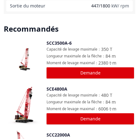
Sortie du moteur
447/1800
kW/ rpm
Recommandés
SCC3500A-6
Comparer
350
T
Capacité de levage maximale
：
84
m
Longueur maximale de la flèche
：
2380
t·m
Moment de levage maximal
：
Demande
SCE4800A
Comparer
480
T
Capacité de levage maximale
：
84
m
Longueur maximale de la flèche
：
6006
t·m
Moment de levage maximal
：
Demande
SCC22000A
Comparer