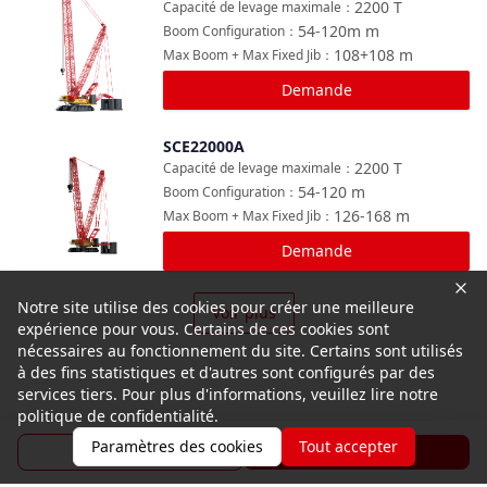
2200
T
Capacité de levage maximale
：
54-120m
m
Boom Configuration
：
108+108
m
Max Boom + Max Fixed Jib
：
Demande
SCE22000A
Comparer
2200
T
Capacité de levage maximale
：
54-120
m
Boom Configuration
：
126-168
m
Max Boom + Max Fixed Jib
：
Demande
Notre site utilise des cookies pour créer une meilleure
Voir plus
expérience pour vous. Certains de ces cookies sont
nécessaires au fonctionnement du site. Certains sont utilisés
à des fins statistiques et d'autres sont configurés par des
services tiers. Pour plus d'informations, veuillez lire notre
politique de confidentialité.
Paramètres des cookies
Tout accepter
Brochure
Demande