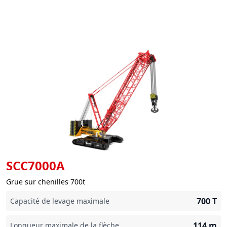
SCC7000A
Grue sur chenilles 700t
700
T
Capacité de levage maximale
114
m
Longueur maximale de la flèche