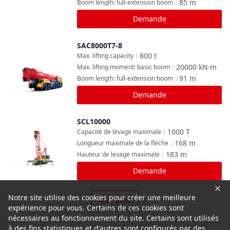
85
m
Boom length: full-extension boom
：
Demande
SAC8000T7-8
Comparer
800
t
Max. lifting capacity
：
20000
kN·m
Max. lifting moment: basic boom
：
91
m
Boom length: full-extension boom
：
Demande
SCL10000
Comparer
1000
T
Capacité de levage maximale
：
168
m
Longueur maximale de la flèche
：
183
m
Hauteur de levage maximale
：
Demande
Notre site utilise des cookies pour créer une meilleure
Voir plus
expérience pour vous. Certains de ces cookies sont
nécessaires au fonctionnement du site. Certains sont utilisés
à des fins statistiques et d'autres sont configurés par des