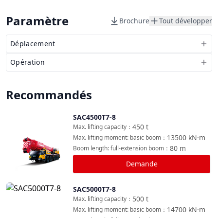
Paramètre
Brochure
Tout développer
Déplacement
Opération
Recommandés
SAC4500T7-8
Comparer
450
t
Max. lifting capacity
：
13500
kN·m
Max. lifting moment: basic boom
：
80
m
Boom length: full-extension boom
：
Demande
SAC5000T7-8
Comparer
500
t
Max. lifting capacity
：
14700
kN·m
Max. lifting moment: basic boom
：