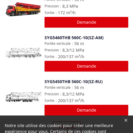
8,3
MPa
Pression
：
172
m³/h
Sortie
：
Demande
SYG5460THB 560C-10(SZ-AM)
Comparer
56
m
Portée verticale
：
8,3/12
MPa
Pression
：
200/137
m³/h
Sortie
：
Demande
SYG5450THB 560C-10(SZ-RU)
Comparer
56
m
Portée verticale
：
8,3/12
MPa
Pression
：
200/137
m³/h
Sortie
：
Demande
Notre site utilise des cookies pour créer une meilleure
Voir plus
expérience pour vous. Certains de ces cookies sont