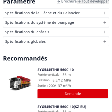
Paramètre
Brochure
Tout développer
Spécifications de la Flèche et du Balancier
Spécifications du système de pompage
Spécifications du châssis
Spécifications globales
Recommandés
SYG5445THB 560C-10
Comparer
56
m
Portée verticale
：
8,3/12
MPa
Pression
：
200/137
m³/h
Sortie
：
Demande
SYG5450THB 560C-10(SZ-EU)
Comparer
56
m
Portée verticale
：