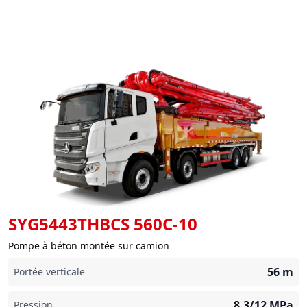
SYG5443THBCS 560C-10
Pompe à béton montée sur camion
56
m
Portée verticale
8,3/12
MPa
Pression