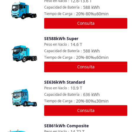
12.6-13.6
T
Peso en Vacío
：
588
kWh
Capacidad de Batería
：
20%-80%≤60min
Tiempo de Carga
：
Consulta
SE588kWh Super
Comparar
14.6
T
Peso en Vacío
：
588
kWh
Capacidad de Batería
：
20%-80%≤60min
Tiempo de Carga
：
Consulta
SE636kWh Standard
Comparar
10.9
T
Peso en Vacío
：
636
kWh
Capacidad de Batería
：
20%-80%≤30min
Tiempo de Carga
：
Consulta
SE861kWh Composite
Comparar
14.72
T
Peso en Vacío
：