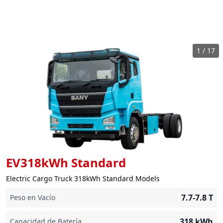
1
/
17
EV318kWh Standard
Electric Cargo Truck 318kWh Standard Models
7.7-7.8
T
Peso en Vacío
318
kWh
Capacidad de Batería