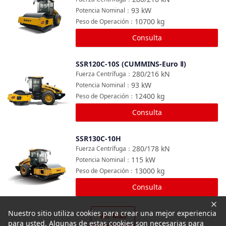
93
kW
Potencia Nominal
：
10700
kg
Peso de Operación
：
Consulta
SSR120C-10S (CUMMINS-Euro Ⅱ)
Comparar
280/216
kN
Fuerza Centrífuga
：
93
kW
Potencia Nominal
：
12400
kg
Peso de Operación
：
Consulta
SSR130C-10H
Comparar
280/178
kN
Fuerza Centrífuga
：
115
kW
Potencia Nominal
：
13000
kg
Peso de Operación
：
Consulta
Nuestro sitio utiliza cookies para crear una mejor experiencia
Ver Más
para usted. Algunas de estas cookies son necesarias para