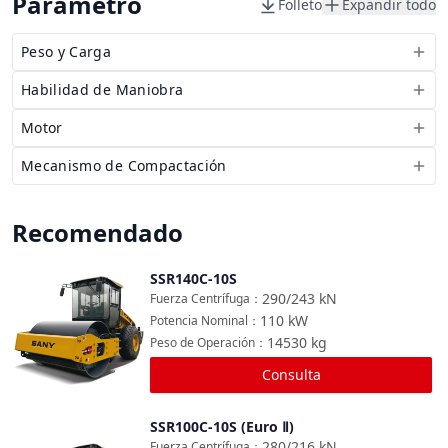
Parámetro
Folleto
Expandir todo
Peso y Carga
Habilidad de Maniobra
Motor
Mecanismo de Compactación
Recomendado
SSR140C-10S
Comparar
290/243
kN
Fuerza Centrífuga
：
110
kW
Potencia Nominal
：
14530
kg
Peso de Operación
：
Consulta
SSR100C-10S (Euro Ⅱ)
Comparar
280/216
kN
Fuerza Centrífuga
：