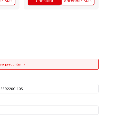
er Más
Consulta
Aprender Más
para preguntar →