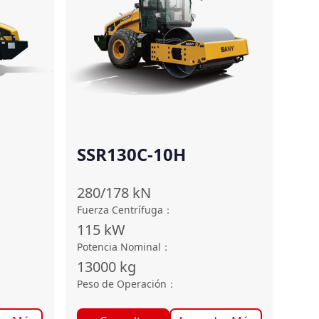
SSR130C-10H
Ⅱ)
280/178
kN
Fuerza Centrífuga
：
115
kW
Potencia Nominal
：
13000
kg
Peso de Operación
：