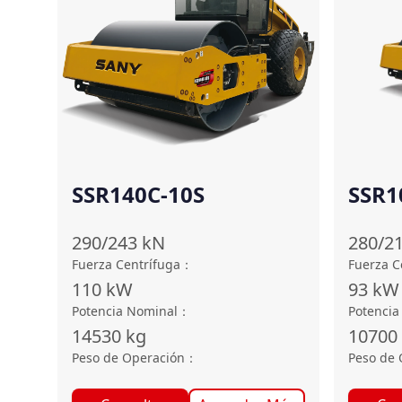
SSR140C-10S
SSR1
290/243
kN
280/2
Fuerza Centrífuga
：
Fuerza C
110
kW
93
kW
Potencia Nominal
：
Potencia
14530
kg
10700
Peso de Operación
：
Peso de 