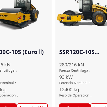
00C-10S (Euro Ⅱ)
SSR120C-10S
(CUMMINS-Euro 
16
kN
280/216
kN
entrífuga
：
Fuerza Centrífuga
：
93
kW
 Nominal
：
Potencia Nominal
：
kg
12400
kg
Operación
：
Peso de Operación
：