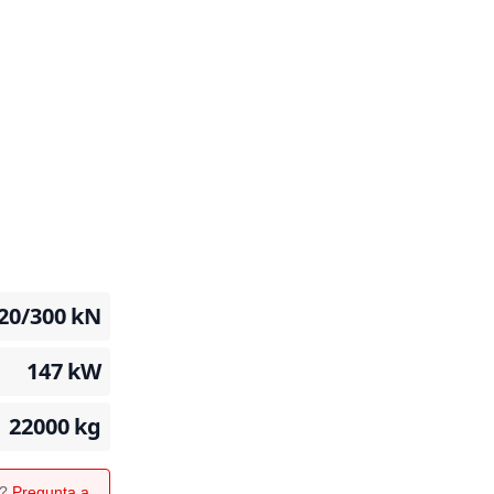
20/300
kN
147
kW
22000
kg
o?
Pregunta a