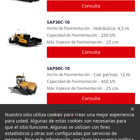
Consulta
SAP30C-10
Comparar
Hidráulico: 4,5
m
Ancho de Pavimentación
：
250
t/h
Capacidad de Pavimentación
：
25
cm
Máx. Espesor de Pavimentación
：
Consulta
SAP60C-10
Comparar
Con pernos: 12
m
Ancho de Pavimentación
：
450
t/h
Capacidad de Pavimentación
：
25
cm
Máx. Espesor de Pavimentación
：
Consulta
Nuestro sitio utiliza cookies para crear una mejor experiencia
Ver Más
para usted. Algunas de estas cookies son necesarias para
que el sitio funcione. Algunas se utilizan con fines
estadísticos y otras son configuradas por servicios de
terceros. Para más información, por favor lea nuestra política