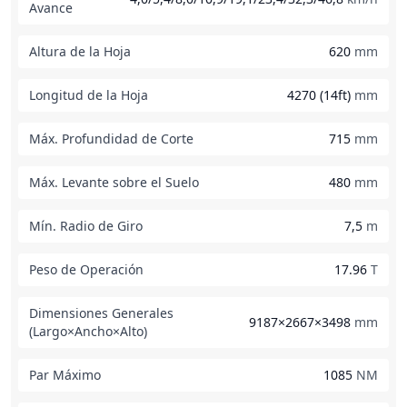
Avance
Altura de la Hoja
620
mm
Longitud de la Hoja
4270 (14ft)
mm
Máx. Profundidad de Corte
715
mm
Máx. Levante sobre el Suelo
480
mm
Mín. Radio de Giro
7,5
m
Peso de Operación
17.96
T
Dimensiones Generales
9187×2667×3498
mm
(Largo×Ancho×Alto)
Par Máximo
1085
NM