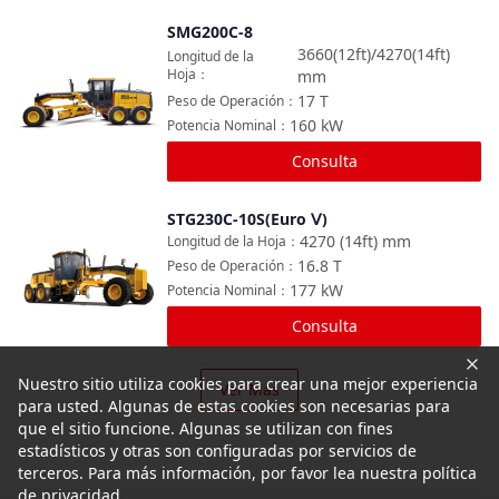
SMG200C-8
Comparar
3660(12ft)/4270(14ft)
Longitud de la
Hoja
：
mm
17
T
Peso de Operación
：
160
kW
Potencia Nominal
：
Consulta
STG230C-10S(Euro Ⅴ)
Comparar
4270 (14ft)
mm
Longitud de la Hoja
：
16.8
T
Peso de Operación
：
177
kW
Potencia Nominal
：
Consulta
Nuestro sitio utiliza cookies para crear una mejor experiencia
Ver Más
para usted. Algunas de estas cookies son necesarias para
que el sitio funcione. Algunas se utilizan con fines
estadísticos y otras son configuradas por servicios de
terceros. Para más información, por favor lea nuestra política
de privacidad.