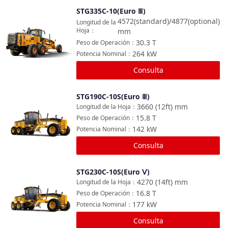
STG335C-10(Euro Ⅲ)
Comparar
4572(standard)/4877(optional)
Longitud de la
Hoja
：
mm
30.3
T
Peso de Operación
：
264
kW
Potencia Nominal
：
Consulta
STG190C-10S(Euro Ⅲ)
Comparar
3660 (12ft)
mm
Longitud de la Hoja
：
15.8
T
Peso de Operación
：
142
kW
Potencia Nominal
：
Consulta
STG230C-10S(Euro Ⅴ)
Comparar
4270 (14ft)
mm
Longitud de la Hoja
：
16.8
T
Peso de Operación
：
177
kW
Potencia Nominal
：
Consulta