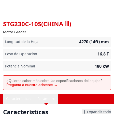
STG230C-10S(CHINA Ⅲ)
Motor Grader
4270 (14ft)
mm
Longitud de la Hoja
16.8
T
Peso de Operación
180
kW
Potencia Nominal
¿Quieres saber más sobre las especificaciones del equipo?
Pregunta a nuestro asistente →
Características
Parámetro
Características
Expandir todo