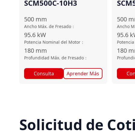
SCM500C-10H3
SCM5
500
mm
500
m
Ancho Máx. de Fresado
：
Ancho Má
95.6
kW
95.6
k
Potencia Nominal del Motor
：
Potencia
180
mm
180
m
Profundidad Máx. de Fresado
：
Profundi
Consulta
Aprender Más
Con
Solicitud de Cot