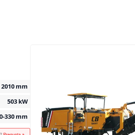
2010
mm
503
kW
0-330
mm
o?
Pregunta a