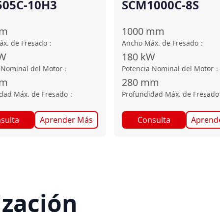
05C-10H3
SCM1000C-8S
m
1000
mm
x. de Fresado
：
Ancho Máx. de Fresado
：
W
180
kW
 Nominal del Motor
：
Potencia Nominal del Motor
m
280
mm
dad Máx. de Fresado
：
Profundidad Máx. de Fresado
sulta
Aprender Más
Consulta
Aprend
ización