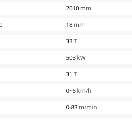
2010
mm
o
18
mm
33
T
503
kW
31
T
0~5
km/h
0-83
m/min