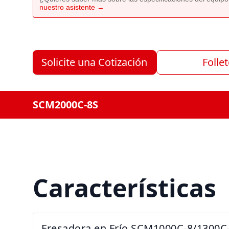
nuestro asistente →
Solicite una Cotización
Folle
SCM2000C-8S
Características
Fresadora en Frío SCM1000C-8/1300C