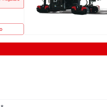
to
-8