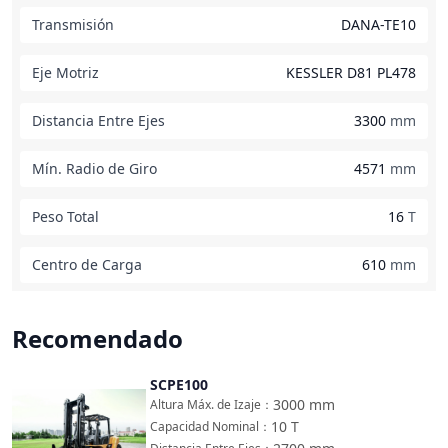
Transmisión
DANA-TE10
Eje Motriz
KESSLER D81 PL478
Distancia Entre Ejes
3300
mm
Mín. Radio de Giro
4571
mm
Peso Total
16
T
Centro de Carga
610
mm
Recomendado
SCPE100
Comparar
3000
mm
Altura Máx. de Izaje
：
10
T
Capacidad Nominal
：