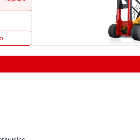
to
ntivuelco