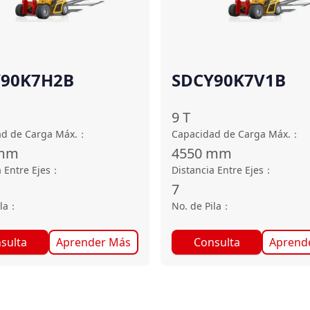
Y90K7H2B
SDCY90K7V1B
9
T
d de Carga Máx.
：
Capacidad de Carga Máx.
：
mm
4550
mm
 Entre Ejes
：
Distancia Entre Ejes
：
7
la
：
No. de Pila
：
sulta
Aprender Más
Consulta
Aprend