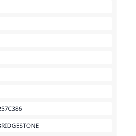
257C386
BRIDGESTONE