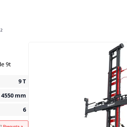
H2
e 9t
9
T
4550
mm
6
o?
Pregunta a