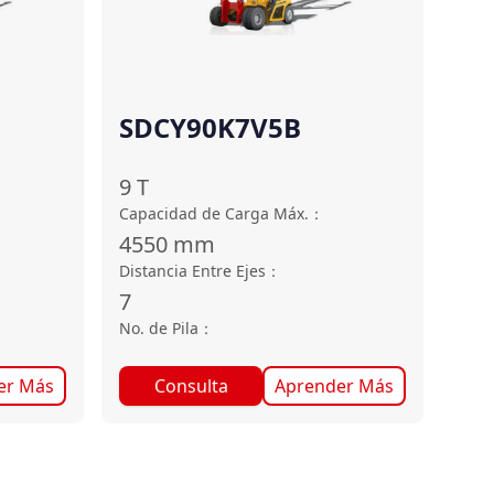
SDCY90K7V5B
9
T
Capacidad de Carga Máx.
：
4550
mm
Distancia Entre Ejes
：
7
No. de Pila
：
er Más
Consulta
Aprender Más