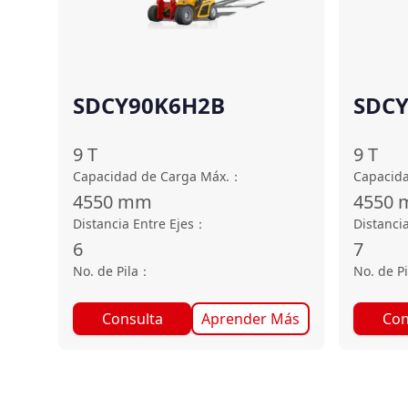
SDCY90K6H2B
SDC
9
T
9
T
Capacidad de Carga Máx.
：
Capacida
4550
mm
4550
Distancia Entre Ejes
：
Distancia
6
7
No. de Pila
：
No. de Pi
Consulta
Aprender Más
Con