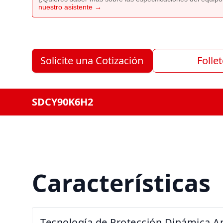
nuestro asistente →
Solicite una Cotización
Folle
SDCY90K6H2
Características
Tecnología de Protección Dinámica A