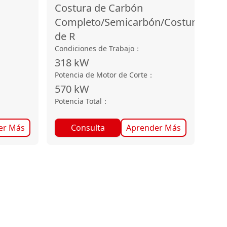
Costura de Carbón
Completo/Semicarbón/Costura
de R
Condiciones de Trabajo
：
318
kW
Potencia de Motor de Corte
：
570
kW
Potencia Total
：
er Más
Consulta
Aprender Más