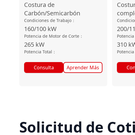
Costura de
Costu
Carbón/Semicarbón
compl
Condiciones de Trabajo
：
Condicio
160/100
kW
200/1
Potencia de Motor de Corte
：
Potencia
265
kW
310
k
Potencia Total
：
Potencia 
Consulta
Aprender Más
Con
Solicitud de Cot