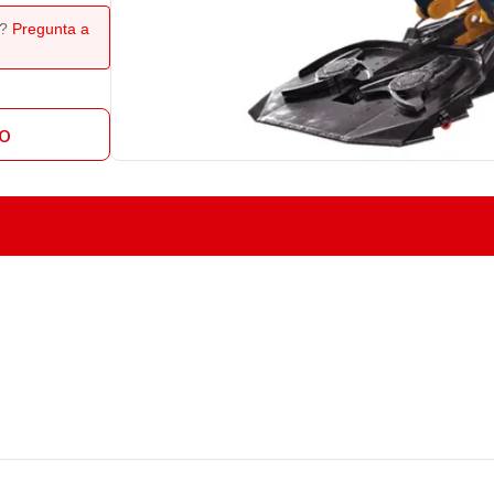
o?
Pregunta a
to