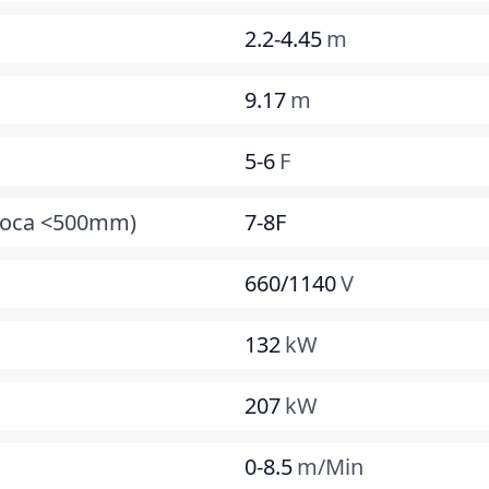
2.2-4.45
m
9.17
m
5-6
F
 Roca <500mm)
7-8F
660/1140
V
132
kW
207
kW
0-8.5
m/Min