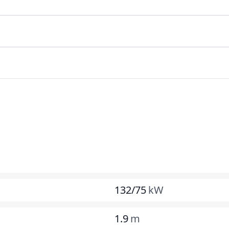
132/75
kW
1.9
m