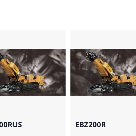
Comparar
00RUS
EBZ200R