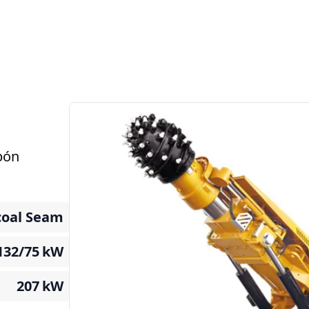
bón
coal Seam
132/75
kW
207
kW