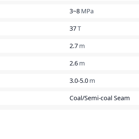
3~8
MPa
37
T
2.7
m
2.6
m
3.0-5.0
m
Coal/Semi-coal Seam