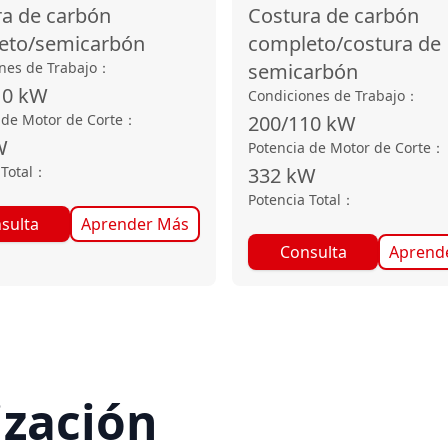
ra de carbón
Costura de carbón
eto/semicarbón
completo/costura de
nes de Trabajo
：
semicarbón
10
kW
Condiciones de Trabajo
：
 de Motor de Corte
：
200/110
kW
W
Potencia de Motor de Corte
：
Total
：
332
kW
Potencia Total
：
sulta
Aprender Más
Consulta
Aprend
ización