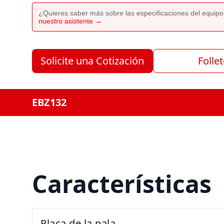
¿Quieres saber más sobre las especificaciones del equip
nuestro asistente →
Solicite una Cotización
Folle
EBZ132
Características
Placa de la pala