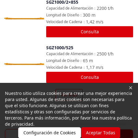
SGZ1000/2×855
Comparar
2200
t/h
Capacidad de Alimentación
：
300
m
Longitud de Diseño
：
1,42
m/s
Velocidad de Cadena
：
Consulta
SGZ1000/525
Comparar
2500
t/h
Capacidad de Alimentación
：
65
m
Longitud de Diseño
：
1,17
m/s
Velocidad de Cadena
：
Consulta
Nuestro sitio utiliza cookies para crear una mejor experiencia
Ver Más
para usted. Algunas de estas cookies son necesarias para
que el sitio funcione. Algunas se utilizan con fines
estadísticos y otras son configuradas por servicios de
terceros. Para más información, por favor lea nuestra política
de privacidad.
Configuración de Cookies
Aceptar Todas
Folleto
Consulta