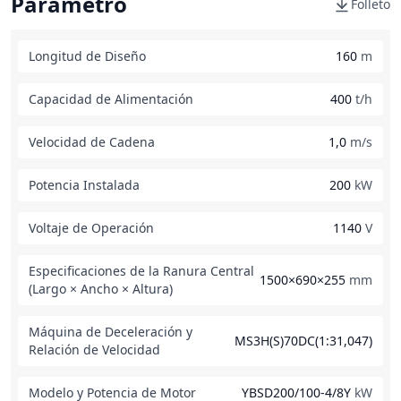
Parámetro
Folleto
Longitud de Diseño
160
m
Capacidad de Alimentación
400
t/h
Velocidad de Cadena
1,0
m/s
Potencia Instalada
200
kW
Voltaje de Operación
1140
V
Especificaciones de la Ranura Central
1500×690×255
mm
(Largo × Ancho × Altura)
Máquina de Deceleración y
MS3H(S)70DC(1:31,047)
Relación de Velocidad
Modelo y Potencia de Motor
YBSD200/100-4/8Y
kW