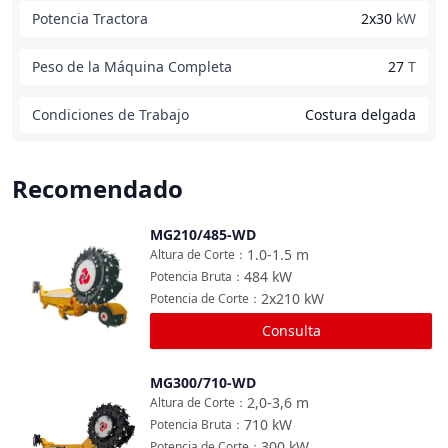
Potencia Tractora
2x30
kW
Peso de la Máquina Completa
27
T
Condiciones de Trabajo
Costura delgada
Recomendado
MG210/485-WD
Comparar
1.0-1.5
m
Altura de Corte
：
484
kW
Potencia Bruta
：
2x210
kW
Potencia de Corte
：
Consulta
MG300/710-WD
Comparar
2,0-3,6
m
Altura de Corte
：
710
kW
Potencia Bruta
：
300
kW
Potencia de Corte
：