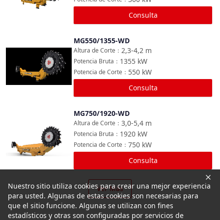
Consulta
MG550/1355-WD
Comparar
2,3-4,2
m
Altura de Corte
：
1355
kW
Potencia Bruta
：
550
kW
Potencia de Corte
：
Consulta
MG750/1920-WD
Comparar
3,0-5,4
m
Altura de Corte
：
1920
kW
Potencia Bruta
：
750
kW
Potencia de Corte
：
Consulta
Nuestro sitio utiliza cookies para crear una mejor experiencia
Ver Más
para usted. Algunas de estas cookies son necesarias para
que el sitio funcione. Algunas se utilizan con fines
estadísticos y otras son configuradas por servicios de