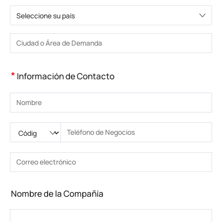
Seleccione su país
Elija un país
Introduzca la ciudad o la zona
*
Información de Contacto
Introduzca su nombre
Ingrese código nacional
Por favor ingrese el código de área
Introduzca el teléfono
Introduzca el número de teléfono correcto(8-15)
Introduzca su dirección de correo electrónico
Introduzca la dirección de correo electrónico correcta
Nombre de la Compañía