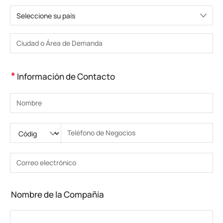
Seleccione su país
Elija un país
Introduzca la ciudad o la zona
*
Información de Contacto
Introduzca su nombre
Ingrese código nacional
Por favor ingrese el código de área
Introduzca el teléfono
Introduzca el número de teléfono correcto(8-15)
Introduzca su dirección de correo electrónico
Introduzca la dirección de correo electrónico correcta
Nombre de la Compañía