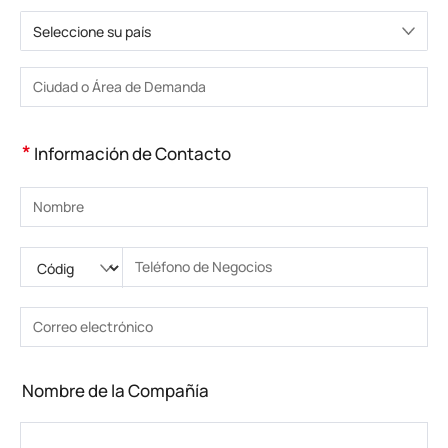
Seleccione su país
Elija un país
Introduzca la ciudad o la zona
*
Información de Contacto
Introduzca su nombre
Ingrese código nacional
Por favor ingrese el código de área
Introduzca el teléfono
Introduzca el número de teléfono correcto(8-15)
Introduzca su dirección de correo electrónico
Introduzca la dirección de correo electrónico correcta
Nombre de la Compañía