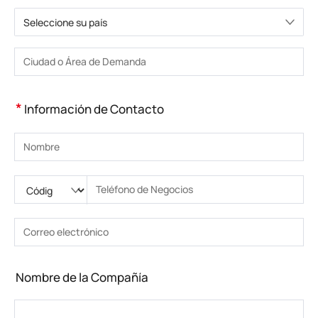
Seleccione su país
Elija un país
Introduzca la ciudad o la zona
*
Información de Contacto
Introduzca su nombre
Ingrese código nacional
Por favor ingrese el código de área
Introduzca el teléfono
Introduzca el número de teléfono correcto(8-15)
Introduzca su dirección de correo electrónico
Introduzca la dirección de correo electrónico correcta
Nombre de la Compañía