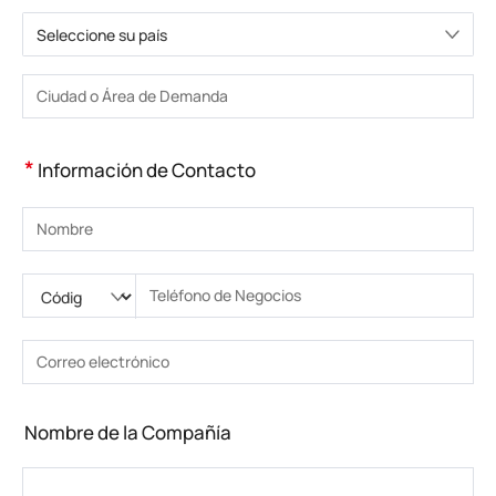
Seleccione su país
Elija un país
Introduzca la ciudad o la zona
*
Información de Contacto
Introduzca su nombre
Ingrese código nacional
Por favor ingrese el código de área
Introduzca el teléfono
Introduzca el número de teléfono correcto(8-15)
Introduzca su dirección de correo electrónico
Introduzca la dirección de correo electrónico correcta
Nombre de la Compañía