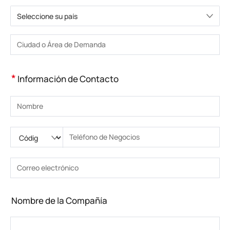
Seleccione su país
Elija un país
Introduzca la ciudad o la zona
*
Información de Contacto
Introduzca su nombre
Ingrese código nacional
Por favor ingrese el código de área
Introduzca el teléfono
Introduzca el número de teléfono correcto(8-15)
Introduzca su dirección de correo electrónico
Introduzca la dirección de correo electrónico correcta
Nombre de la Compañía