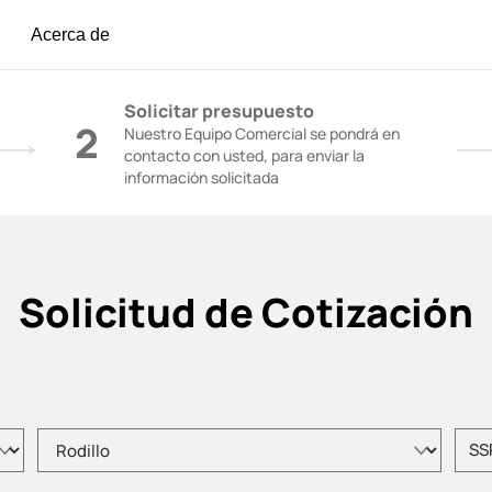
Acerca de
igón | Grúas de Construcción - SANY Group
Solicitar presupuesto
2
Nuestro Equipo Comercial se pondrá en
contacto con usted, para enviar la
información solicitada
Solicitud de Cotización
Elija el tipo de producto
Intro