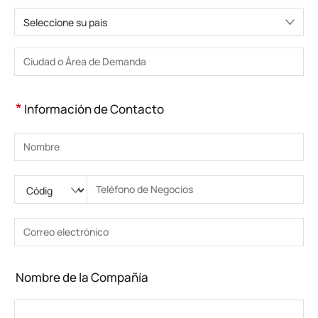
Seleccione su país
Elija un país
Introduzca la ciudad o la zona
*
Información de Contacto
Introduzca su nombre
Ingrese código nacional
Por favor ingrese el código de área
Introduzca el teléfono
Introduzca el número de teléfono correcto(8-15)
Introduzca su dirección de correo electrónico
Introduzca la dirección de correo electrónico correcta
Nombre de la Compañía