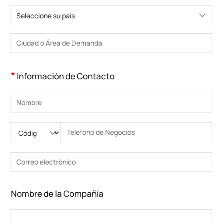
Seleccione su país
Elija un país
Introduzca la ciudad o la zona
*
Información de Contacto
Introduzca su nombre
Ingrese código nacional
Por favor ingrese el código de área
Introduzca el teléfono
Introduzca el número de teléfono correcto(8-15)
Introduzca su dirección de correo electrónico
Introduzca la dirección de correo electrónico correcta
Nombre de la Compañía