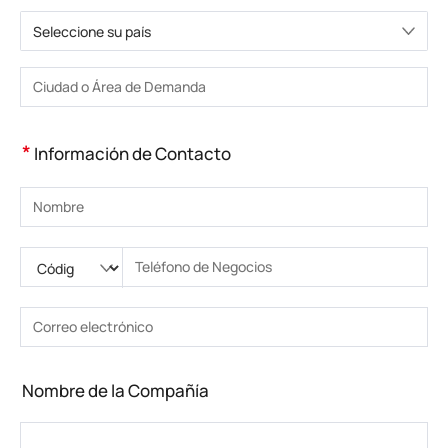
Seleccione su país
Elija un país
Introduzca la ciudad o la zona
*
Información de Contacto
Introduzca su nombre
Ingrese código nacional
Por favor ingrese el código de área
Introduzca el teléfono
Introduzca el número de teléfono correcto(8-15)
Introduzca su dirección de correo electrónico
Introduzca la dirección de correo electrónico correcta
Nombre de la Compañía