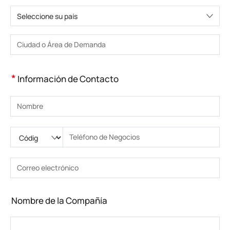
Seleccione su país
Elija un país
Introduzca la ciudad o la zona
*
Información de Contacto
Introduzca su nombre
Ingrese código nacional
Por favor ingrese el código de área
Introduzca el teléfono
Introduzca el número de teléfono correcto(8-15)
Introduzca su dirección de correo electrónico
Introduzca la dirección de correo electrónico correcta
Nombre de la Compañía