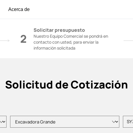
Acerca de
igón | Grúas de Construcción - SANY Group
Solicitar presupuesto
2
Nuestro Equipo Comercial se pondrá en
contacto con usted, para enviar la
información solicitada
Solicitud de Cotización
Elija el tipo de producto
Intro