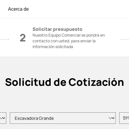
Acerca de
igón | Grúas de Construcción - SANY Group
Solicitar presupuesto
2
Nuestro Equipo Comercial se pondrá en
contacto con usted, para enviar la
información solicitada
Solicitud de Cotización
Elija el tipo de producto
Intro