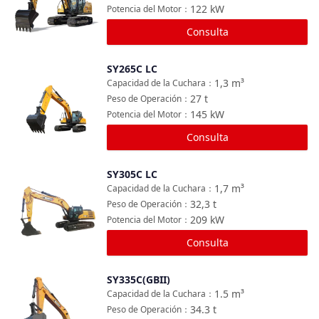
122
kW
Potencia del Motor
：
Consulta
SY265C LC
Comparar
1,3
m³
Capacidad de la Cuchara
：
27
t
Peso de Operación
：
145
kW
Potencia del Motor
：
Consulta
SY305C LC
Comparar
1,7
m³
Capacidad de la Cuchara
：
32,3
t
Peso de Operación
：
209
kW
Potencia del Motor
：
Consulta
SY335C(GBII)
Comparar
1.5
m³
Capacidad de la Cuchara
：
34.3
t
Peso de Operación
：