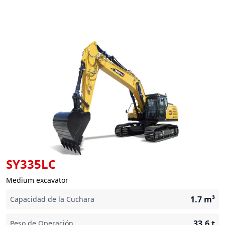
SY335LC
Medium excavator
1.7
m³
Capacidad de la Cuchara
33.6
t
Peso de Operación