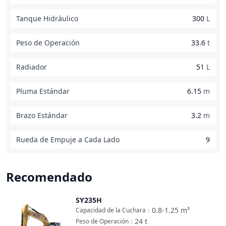
Tanque Hidráulico
300
L
Peso de Operación
33.6
t
Radiador
51
L
Pluma Estándar
6.15
m
Brazo Estándar
3.2
m
Rueda de Empuje a Cada Lado
9
Recomendado
SY235H
Comparar
0.8-1.25
m³
Capacidad de la Cuchara
：
24
t
Peso de Operación
：