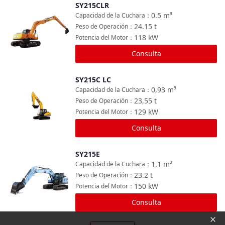
SY215CLR
Comparar
0.5
m³
Capacidad de la Cuchara
：
24.15
t
Peso de Operación
：
118
kW
Potencia del Motor
：
Consulta
SY215C LC
Comparar
0,93
m³
Capacidad de la Cuchara
：
23,55
t
Peso de Operación
：
129
kW
Potencia del Motor
：
Consulta
SY215E
Comparar
1.1
m³
Capacidad de la Cuchara
：
23.2
t
Peso de Operación
：
150
kW
Potencia del Motor
：
Consulta