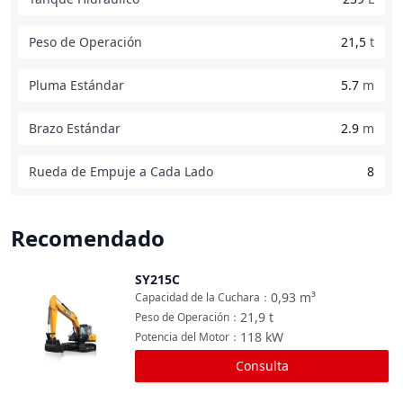
Peso de Operación
21,5
t
Pluma Estándar
5.7
m
Brazo Estándar
2.9
m
Rueda de Empuje a Cada Lado
8
Recomendado
SY215C
Comparar
0,93
m³
Capacidad de la Cuchara
：
21,9
t
Peso de Operación
：
118
kW
Potencia del Motor
：
Consulta