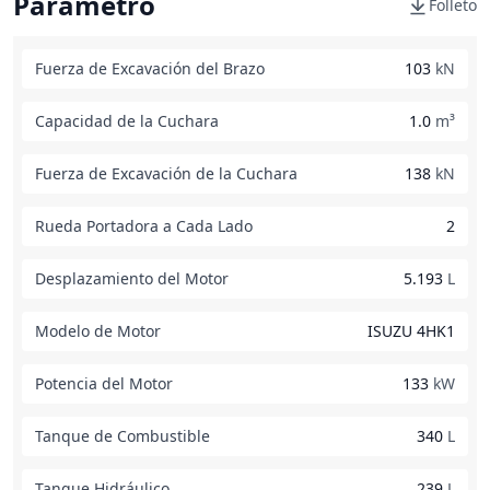
Parámetro
Folleto
Fuerza de Excavación del Brazo
103
kN
Capacidad de la Cuchara
1.0
m³
Fuerza de Excavación de la Cuchara
138
kN
Rueda Portadora a Cada Lado
2
Desplazamiento del Motor
5.193
L
Modelo de Motor
ISUZU 4HK1
Potencia del Motor
133
kW
Tanque de Combustible
340
L
Tanque Hidráulico
239
L