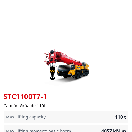
STC1100T7-1
Camión Grúa de 110t
110
t
Max. lifting capacity
4057
kN·m
Max. lifting moment: basic boom