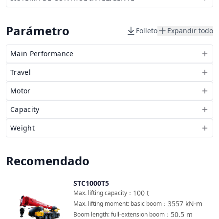
Parámetro
Folleto
Expandir todo
Main Performance
Travel
Motor
Capacity
Weight
Recomendado
STC1000T5
Comparar
100
t
Max. lifting capacity
：
3557
kN·m
Max. lifting moment: basic boom
：
50.5
m
Boom length: full-extension boom
：