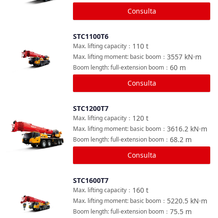
Consulta
STC1100T6
Comparar
110
t
Max. lifting capacity
：
3557
kN·m
Max. lifting moment: basic boom
：
60
m
Boom length: full-extension boom
：
Consulta
STC1200T7
Comparar
120
t
Max. lifting capacity
：
3616.2
kN·m
Max. lifting moment: basic boom
：
68.2
m
Boom length: full-extension boom
：
Consulta
STC1600T7
Comparar
160
t
Max. lifting capacity
：
5220.5
kN·m
Max. lifting moment: basic boom
：
75.5
m
Boom length: full-extension boom
：