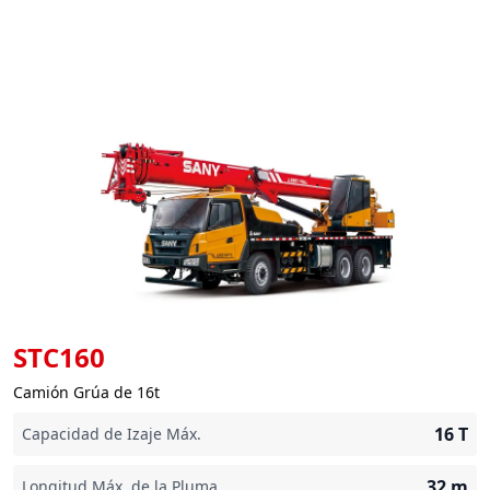
STC160
Camión Grúa de 16t
16
T
Capacidad de Izaje Máx.
32
m
Longitud Máx. de la Pluma