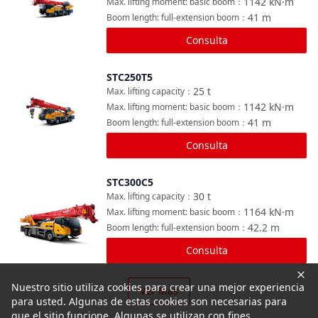
1142
kN·m
Max. lifting moment: basic boom
：
41
m
Boom length: full-extension boom
：
Consulta
STC250T5
Comparar
25
t
Max. lifting capacity
：
1142
kN·m
Max. lifting moment: basic boom
：
41
m
Boom length: full-extension boom
：
Consulta
STC300C5
Comparar
30
t
Max. lifting capacity
：
1164
kN·m
Max. lifting moment: basic boom
：
42.2
m
Boom length: full-extension boom
：
Consulta
Nuestro sitio utiliza cookies para crear una mejor experiencia
Ver Más
para usted. Algunas de estas cookies son necesarias para
que el sitio funcione. Algunas se utilizan con fines