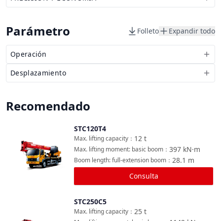
Parámetro
Folleto
Expandir todo
Operación
Desplazamiento
Recomendado
STC120T4
Comparar
12
t
Max. lifting capacity
：
397
kN·m
Max. lifting moment: basic boom
：
28.1
m
Boom length: full-extension boom
：
Consulta
STC250C5
Comparar
25
t
Max. lifting capacity
：