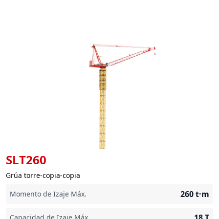
SLT260
Grúa torre-copia-copia
260
t·m
Momento de Izaje Máx.
18
T
Capacidad de Izaje Máx.