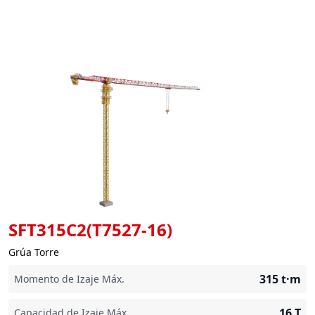
SFT315C2(T7527-16)
Grúa Torre
315
t·m
Momento de Izaje Máx.
16
T
Capacidad de Izaje Máx.