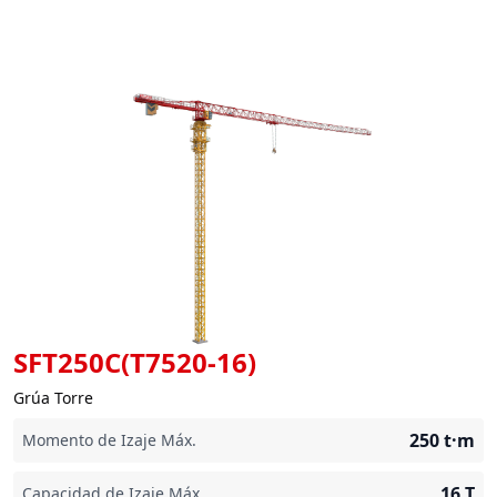
SFT250C(T7520-16)
Grúa Torre
250
t·m
Momento de Izaje Máx.
16
T
Capacidad de Izaje Máx.