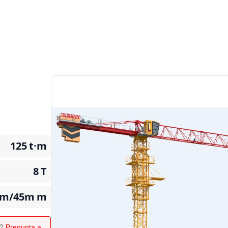
125
t·m
8
T
5m/45m
m
o?
Pregunta a