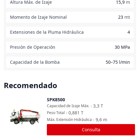
Altura Máx. de Izaje
15,9
m
Momento de Izaje Nominal
23
mt
Extensiones de la Pluma Hidráulica
4
Presión de Operación
30 MPa
Capacidad de la Bomba
50–75 l/min
Recomendado
SPK8500
Comparar
3,3
T
Capacidad de Izaje Máx.
：
0,881
T
Peso Total
：
9,6
m
Máx. Extensión Hidráulica
：
Consulta