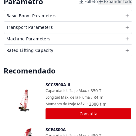
Parámetro
Folleto
Expandir todo
Basic Boom Parameters
Transport Parameters
Machine Parameters
Rated Lifting Capacity
Recomendado
SCC3500A-6
Comparar
350
T
Capacidad de Izaje Máx.
：
84
m
Longitud Máx. de la Pluma
：
2380
t·m
Momento de Izaje Máx.
：
Consulta
SCE4800A
Comparar
480
T
Capacidad de Izaje Máx.
：