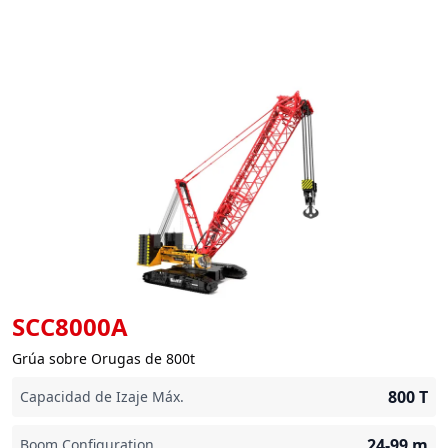
SCC8000A
Grúa sobre Orugas de 800t
800
T
Capacidad de Izaje Máx.
24-99
m
Boom Configuration