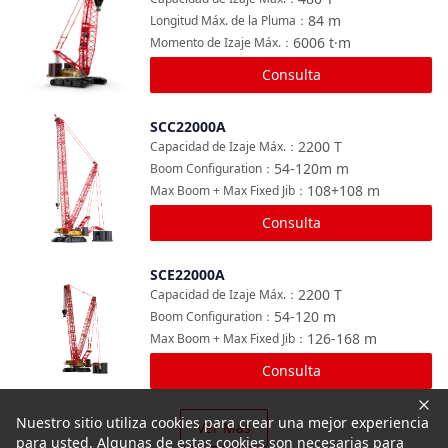
84
m
Longitud Máx. de la Pluma
：
6006
t·m
Momento de Izaje Máx.
：
Consulta
SCC22000A
Comparar
2200
T
Capacidad de Izaje Máx.
：
54-120m
m
Boom Configuration
：
108+108
m
Max Boom + Max Fixed Jib
：
Consulta
SCE22000A
Comparar
2200
T
Capacidad de Izaje Máx.
：
54-120
m
Boom Configuration
：
126-168
m
Max Boom + Max Fixed Jib
：
Consulta
Nuestro sitio utiliza cookies para crear una mejor experiencia
Ver Más
para usted. Algunas de estas cookies son necesarias para