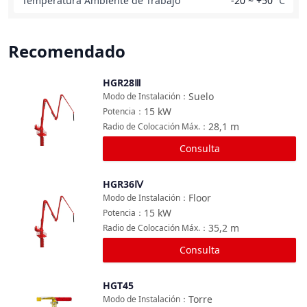
Temperatura Ambiente de Trabajo
-20 ~ +50
℃
Recomendado
HGR28Ⅲ
Comparar
Suelo
Modo de Instalación
：
15
kW
Potencia
：
28,1
m
Radio de Colocación Máx.
：
Consulta
HGR36Ⅳ
Comparar
Floor
Modo de Instalación
：
15
kW
Potencia
：
35,2
m
Radio de Colocación Máx.
：
Consulta
HGT45
Comparar
Torre
Modo de Instalación
：