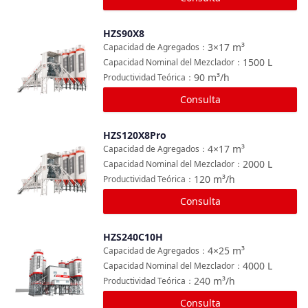
HZS90X8
Comparar
3×17
m³
Capacidad de Agregados
：
1500
L
Capacidad Nominal del Mezclador
：
90
m³/h
Productividad Teórica
：
Consulta
HZS120X8Pro
Comparar
4×17
m³
Capacidad de Agregados
：
2000
L
Capacidad Nominal del Mezclador
：
120
m³/h
Productividad Teórica
：
Consulta
HZS240C10H
Comparar
4×25
m³
Capacidad de Agregados
：
4000
L
Capacidad Nominal del Mezclador
：
240
m³/h
Productividad Teórica
：
Consulta