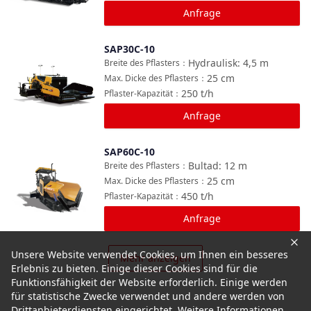
Anfrage
SAP30C-10
Vergleichen
Hydraulisk: 4,5
m
Breite des Pflasters
：
25
cm
Max. Dicke des Pflasters
：
250
t/h
Pflaster-Kapazität
：
Anfrage
SAP60C-10
Vergleichen
Bultad: 12
m
Breite des Pflasters
：
25
cm
Max. Dicke des Pflasters
：
450
t/h
Pflaster-Kapazität
：
Anfrage
Unsere Website verwendet Cookies, um Ihnen ein besseres
Mehr anzeigen
Erlebnis zu bieten. Einige dieser Cookies sind für die
Funktionsfähigkeit der Website erforderlich. Einige werden
für statistische Zwecke verwendet und andere werden von
Drittanbieterdiensten eingerichtet. Weitere Informationen