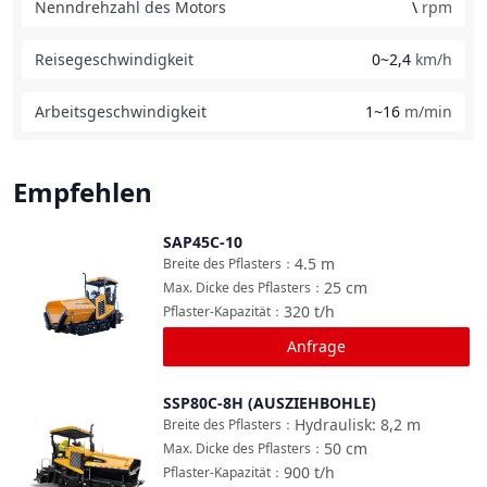
Nenndrehzahl des Motors
\
rpm
Reisegeschwindigkeit
0~2,4
km/h
Arbeitsgeschwindigkeit
1~16
m/min
Empfehlen
SAP45C-10
Vergleichen
4.5
m
Breite des Pflasters
：
25
cm
Max. Dicke des Pflasters
：
320
t/h
Pflaster-Kapazität
：
Anfrage
SSP80C-8H (AUSZIEHBOHLE)
Vergleichen
Hydraulisk: 8,2
m
Breite des Pflasters
：
50
cm
Max. Dicke des Pflasters
：
900
t/h
Pflaster-Kapazität
：