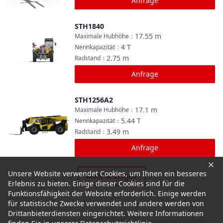
Anfrage
STH1840
Vergleichen
17.55
m
Maximale Hubhöhe
：
4
T
Nennkapazität
：
2.75
m
Radstand
：
Anfrage
STH1256A2
Vergleichen
17.1
m
Maximale Hubhöhe
：
5.44
T
Nennkapazität
：
3.49
m
Radstand
：
Anfrage
Unsere Website verwendet Cookies, um Ihnen ein besseres
Mehr anzeigen
Erlebnis zu bieten. Einige dieser Cookies sind für die
Funktionsfähigkeit der Website erforderlich. Einige werden
für statistische Zwecke verwendet und andere werden von
Drittanbieterdiensten eingerichtet. Weitere Informationen