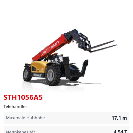
STH1056A5
Telehandler
17,1
m
Maximale Hubhöhe
4,54
T
Nennkapazität