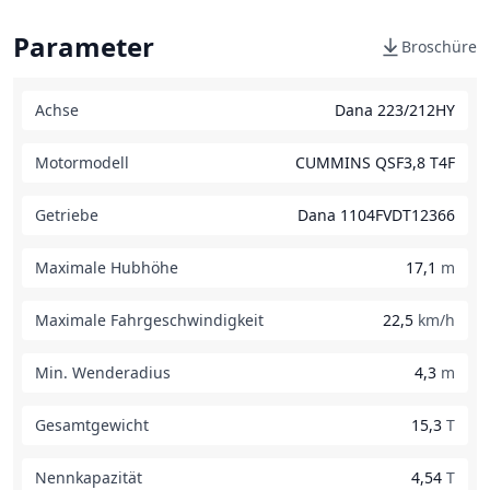
Parameter
Broschüre
Achse
Dana 223/212HY
Motormodell
CUMMINS QSF3,8 T4F
Getriebe
Dana 1104FVDT12366
Maximale Hubhöhe
17,1
m
Maximale Fahrgeschwindigkeit
22,5
km/h
Min. Wenderadius
4,3
m
Gesamtgewicht
15,3
T
Nennkapazität
4,54
T