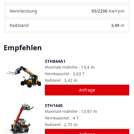
Nennleistung
93/2200
Kw/rpm
Radstand
3,49
m
Empfehlen
STH844A1
Vergleichen
13,4
m
Maximale Hubhöhe
：
3,63
T
Nennkapazität
：
3,42
m
Radstand
：
Anfrage
STH1440
Vergleichen
13.97
m
Maximale Hubhöhe
：
4
T
Nennkapazität
：
2.75
m
Radstand
：