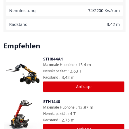
Nennleistung
74/2200
Kw/rpm
Radstand
3.42
m
Empfehlen
STH844A1
Vergleichen
13,4
m
Maximale Hubhöhe
：
3,63
T
Nennkapazität
：
3,42
m
Radstand
：
Anfrage
STH1440
Vergleichen
13.97
m
Maximale Hubhöhe
：
4
T
Nennkapazität
：
2.75
m
Radstand
：