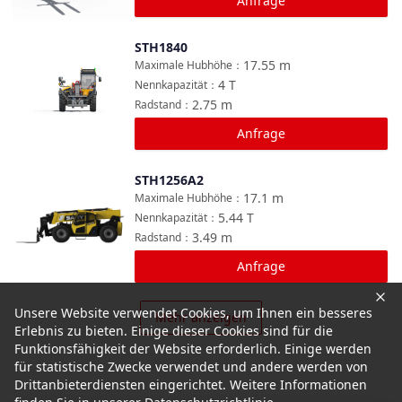
Anfrage
STH1840
Vergleichen
17.55
m
Maximale Hubhöhe
：
4
T
Nennkapazität
：
2.75
m
Radstand
：
Anfrage
STH1256A2
Vergleichen
17.1
m
Maximale Hubhöhe
：
5.44
T
Nennkapazität
：
3.49
m
Radstand
：
Anfrage
Unsere Website verwendet Cookies, um Ihnen ein besseres
Mehr anzeigen
Erlebnis zu bieten. Einige dieser Cookies sind für die
Funktionsfähigkeit der Website erforderlich. Einige werden
für statistische Zwecke verwendet und andere werden von
Drittanbieterdiensten eingerichtet. Weitere Informationen