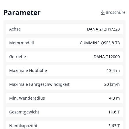
Parameter
Broschüre
Achse
DANA 212HY/223
Motormodell
CUMMINS QSF3.8 T3
Getriebe
DANA T12000
Maximale Hubhöhe
13.4
m
Maximale Fahrgeschwindigkeit
20
km/h
Min. Wenderadius
4.3
m
Gesamtgewicht
11.6
T
Nennkapazität
3.63
T