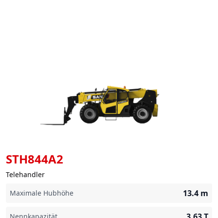
STH844A2
Telehandler
13.4
m
Maximale Hubhöhe
3.63
T
Nennkapazität