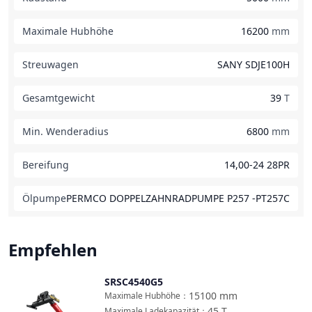
Maximale Hubhöhe
16200
mm
Streuwagen
SANY SDJE100H
Gesamtgewicht
39
T
Min. Wenderadius
6800
mm
Bereifung
14,00-24 28PR
Ölpumpe
PERMCO DOPPELZAHNRADPUMPE P257 -PT257C
Empfehlen
SRSC4540G5
Vergleichen
15100
mm
Maximale Hubhöhe
：
45
T
Maximale Ladekapazität
：