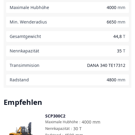
Maximale Hubhöhe
4000
mm
Min. Wenderadius
6650
mm
Gesamtgewicht
44,8
T
Nennkapazität
35
T
Transimmision
DANA 340 TE17312
Radstand
4800
mm
Empfehlen
SCP300C2
Vergleichen
4000
mm
Maximale Hubhöhe
：
30
T
Nennkapazität
：